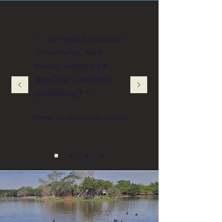
"...
la verdad estamos
encantados, muy
vemos ya
felices,
muchos cambios
positivos!! "
Mamá de alumna de 6 años