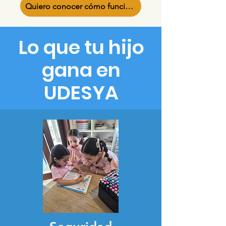
Quiero conocer cómo funciona
Lo que tu hijo
gana en
UDESYA