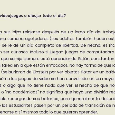
 videojuegos o dibujar todo el día?
 sus hijos relajarse después de un largo día de trabaj
na semana agotadores (¡los adultos también hacen esto!)
se le dé un día completo de libertad. De hecho, es incr
ser curiosos. Incluso si juegan juegos de computadora 
r que su hijo siempre está aprendiendo. Están constant
la tarea en la que están enfocados. No hay forma de que l
 (se burlaron de Einstein por ver objetos flotar en un bald
ómo los juegos de video se han convertido en un mayor in
o algo que no tiene nada que ver. El hecho de que nos
o "no académicas" no significa que haya una división r
uela recargando sus baterías, pero generalmente des
 los estudiantes pasen por un período de transición de 
eñarse a sí mismos todo lo que quieran aprender.