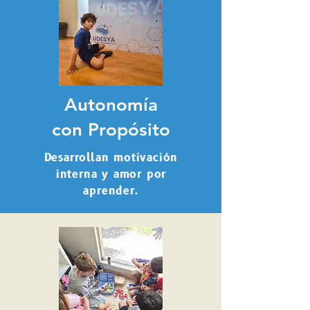
Autonomía
con Propósito
Desarrollan motivación
interna y amor por
aprender.