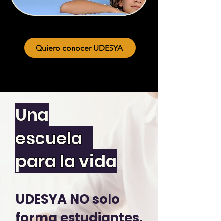
Quiero conocer UDESYA
Una
escuela
para la vida
UDESYA NO solo
forma estudiantes.