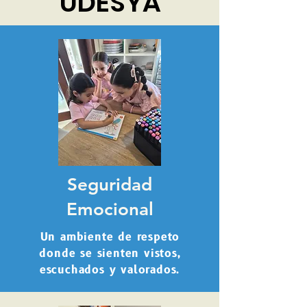
UDESYA
Seguridad
Emocional
Un ambiente de respeto
donde se sienten vistos,
escuchados y valorados.