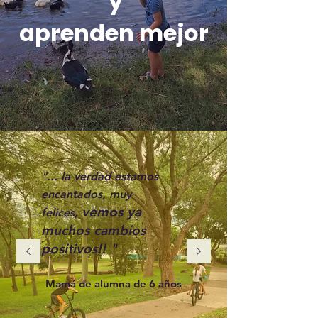
y
aprenden mejor
"...
la verdad estamos
encantados, muy
vemos ya
felices,
muchos cambios
positivos!! "
Mamá de alumna de 6 años