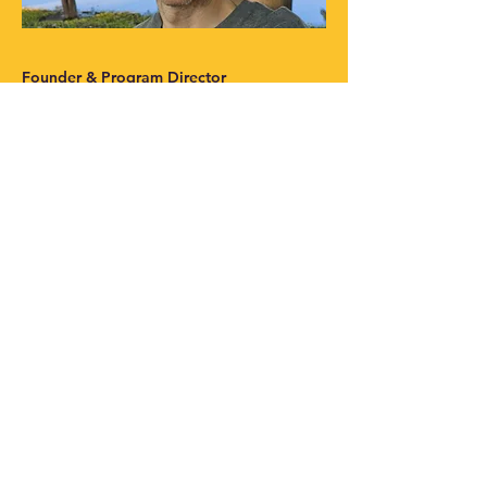
Founder & Program Director
Leaders Institute
Daniel Merino Licea
Apasionado por la vida, el
aprendizaje y en una misión por la
transformación educativa. Amante
de la tecnología, la longevidad, el
comportamiento humano y el
emprendimiento.
Casado, padre de tres hijos, con
formación en Economía por el
ITESM. Durante siete años, trabajó
en Finanzas y Marketing en Procter
& Gamble en cuatro países. Con más